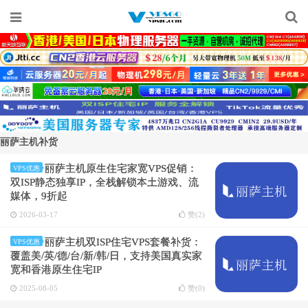
丽萨主机补货
丽萨主机原生住宅家宽VPS促销：
VPS优惠
双ISP静态独享IP，全栈解锁本土游戏、流
媒体，9折起
2026-03-17
赞(
2
)
丽萨主机双ISP住宅VPS套餐补货：
VPS优惠
覆盖美/英/德/台/新/韩/日，支持美国真实家
宽和香港原生住宅IP
2025-08-05
赞(
0
)