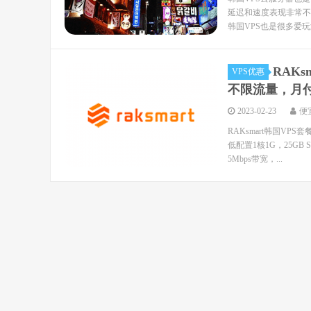
延迟和速度表现非常不
韩国VPS也是很多爱玩
RAKs
VPS优惠
不限流量，月付
2023-02-23
便
RAKsmart韩国VP
低配置1核1G，25GB
5Mbps带宽，...