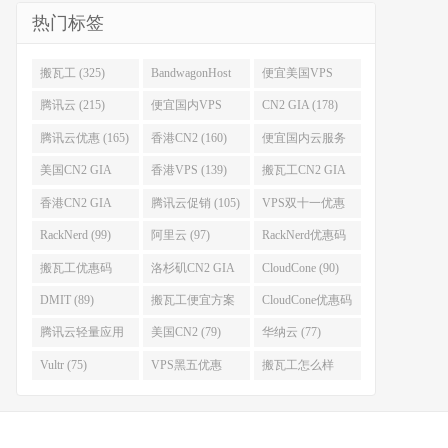
热门标签
搬瓦工 (325)
BandwagonHost
便宜美国VPS
(223)
(222)
腾讯云 (215)
便宜国内VPS
CN2 GIA (178)
(184)
腾讯云优惠 (165)
香港CN2 (160)
便宜国内云服务
器 (152)
美国CN2 GIA
香港VPS (139)
搬瓦工CN2 GIA
(141)
(118)
香港CN2 GIA
腾讯云促销 (105)
VPS双十一优惠
(111)
(102)
RackNerd (99)
阿里云 (97)
RackNerd优惠码
(93)
搬瓦工优惠码
洛杉矶CN2 GIA
CloudCone (90)
(92)
(92)
DMIT (89)
搬瓦工便宜方案
CloudCone优惠码
(86)
(82)
腾讯云轻量应用
美国CN2 (79)
华纳云 (77)
服务器 (82)
Vultr (75)
VPS黑五优惠
搬瓦工怎么样
(75)
(75)