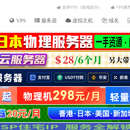
全球VPS（按地区分）
VPS推
VPS
服务器
虚拟主机
域名