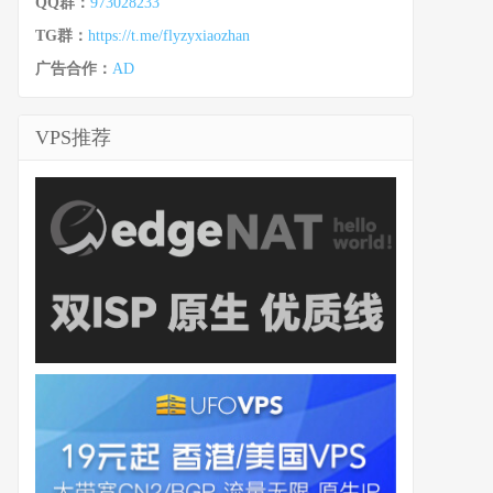
QQ群：
973028233
TG群：
https://t.me/flyzyxiaozhan
广告合作：
AD
VPS推荐