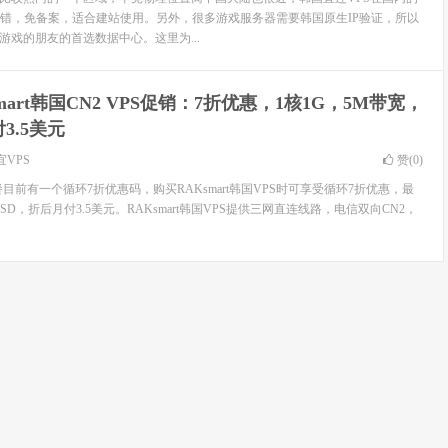
错，免备案，适合建站使用。另外，很多游戏服务器需要韩国原生IP验证，所以
游戏的朋友的首选数据中心。这里为...
mart韩国CN2 VPS促销：7折优惠，1核1G，5M带宽，
3.5美元
宜VPS
赞(
0
)
S套餐目前有一个循环7折优惠码，购买RAKsmart韩国VPS时可享受循环7折优惠，最
 SSD，折后月付3.5美元。RAKsmart韩国VPS提供三网直连线路，电信双向CN2，