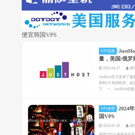
便宜韩国VPS
Just
VPS优惠
量，美国/俄罗
2025-04-27
便
JustHost官方发
房和2个美国机房，提供
下。 一、JustHost优惠介
202
VPS推荐
国VPS
2024-01-28
便
韩国VPS云服务器也