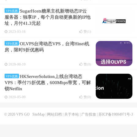
SugarHosts糖果主机新增动态IP云
VPS优惠
服务器：独享IP，每个月自动更换新的IP地
址，月付41.3元起
2023-03-16
赞(
1
)
OLVPS台湾动态VPS，台湾Hinet机
VPS优惠
房，限时9折优惠码
2020-08-10
赞(
0
)
HKServerSolution上线台湾动态
VPS优惠
VPS：季付75折优惠，600Mbps带宽，可解
锁Netflix
2020-05-09
赞(
0
)
© 2026
VPS GO
SiteMap
|
网站归档
|
关于本站
|
广告投放
|
苏ICP备19004971号-3