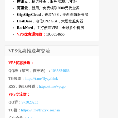
腾讯云
，精选秒杀，服务器38元/年起
阿里云
，新用户免费领取2000元代金券
GigsGigsCloud
，香港VPS，美西高防服务器
HostDare
，电信CN2 GIA，大硬盘服务器
RackNerd
，主打便宜VPS，全球多个机房
VPS优惠通知群：
1035854666
VPS优惠推送与交流
VPS优惠推送：
QQ群（禁言，仅推送）：
1035854666
TG频道：
https://t.me/flyzythink
RSS订阅TG频道：
https://t.me/vpsgo
VPS交流群：
QQ群：
973028233
TG群：
https://t.me/flyzyxiaozhan