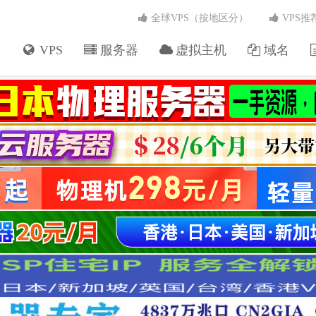
全球VPS（按地区分）
VPS推
VPS
服务器
虚拟主机
域名