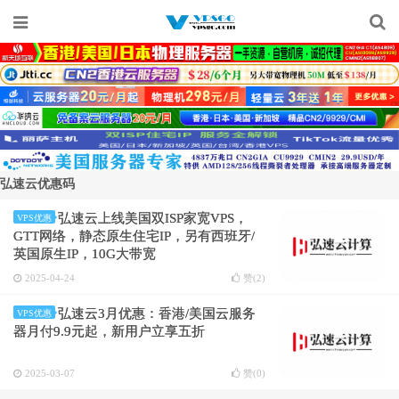
弘速云优惠码
弘速云上线美国双ISP家宽VPS，
VPS优惠
GTT网络，静态原生住宅IP，另有西班牙/
英国原生IP，10G大带宽
2025-04-24
赞(
2
)
弘速云3月优惠：香港/美国云服务
VPS优惠
器月付9.9元起，新用户立享五折
2025-03-07
赞(
0
)