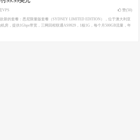
付99.99美元
宜VPS
赞(
50
)
的套餐：悉尼限量版套餐（SYDNEY LIMITED EDITION），位于澳大利亚
机房，提供1Gbps带宽，三网回程联通AS9929，1核1G，每个月500GB流量，年