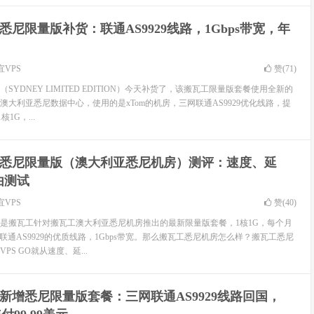
悉尼限量版补货：联通AS9929线路，1Gbps带宽，年
宜VPS
赞(
71
)
YDNEY LIMITED EDITION）今天补货了，该搬瓦工限量版套餐使用全新的
澳大利亚悉尼数据中心，使用的是xTom的机房，三网联通AS9929优化线路，提
1G，...
悉尼限量版（澳大利亚悉尼机房）测评：速度、延
由测试
宜VPS
赞(
40
)
是搬瓦工针对搬瓦工澳大利亚悉尼机房推出的最新限量版套餐，1核1G，每个月
网联通AS9929的优质线路，1Gbps带宽。那么搬瓦工悉尼机房怎么样？搬瓦工悉尼
S GO就从速度、延...
新增悉尼限量版套餐：三网联通AS9929线路回国，