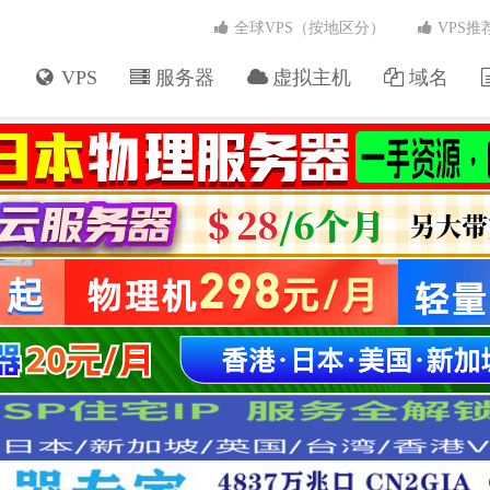
全球VPS（按地区分）
VPS推
VPS
服务器
虚拟主机
域名