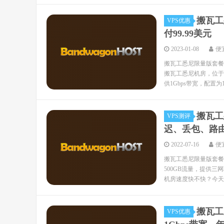
搬瓦工
VPS优惠
付99.99美元
2023-01-08
便
搬瓦工悉尼限量版套餐（S
搬瓦工悉尼机房，位于
供1Gbps带宽，配置为1核
搬瓦工
VPS测评
迟、丢包、路
2022-07-16
便
搬瓦工悉尼限量版套餐
500GB流量，提供三
机房速度快不快？今天VP
搬瓦工
VPS优惠