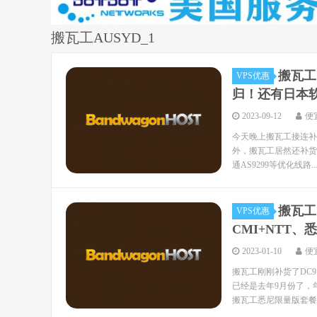
搬瓦工AUSYD_1
搬瓦工
VPS优惠
归！还有日本
2023-09-12
便
今天晚上搬瓦工接连补货
外，搬瓦工居然还补货了3
通AS9299等优化线路..
搬瓦工
VPS优惠
CMI+NTT、悉
2023-01-10
便
搬瓦工刚刚补货了DC9 
已经是去年9月份了，年
搬瓦工悉尼限量版套餐则