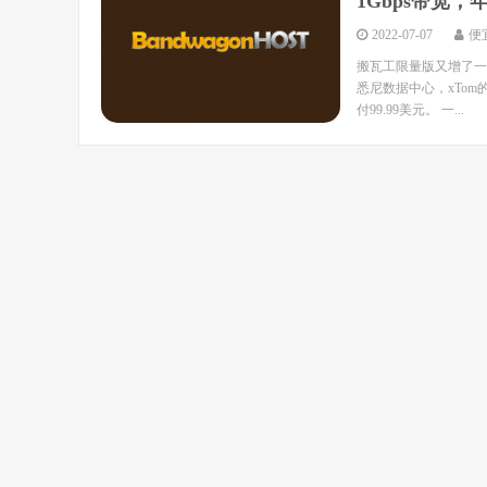
1Gbps带宽，年
2022-07-07
便
搬瓦工限量版又增了一款新
悉尼数据中心，xTom的
付99.99美元。 一...