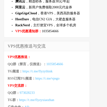
腾讯云
，精选秒杀，服务器38元/年起
阿里云
，新用户免费领取2000元代金券
GigsGigsCloud
，香港VPS，美西高防服务器
HostDare
，电信CN2 GIA，大硬盘服务器
RackNerd
，主打便宜VPS，全球多个机房
VPS优惠通知群：
1035854666
VPS优惠推送与交流
VPS优惠推送：
QQ群（禁言，仅推送）：
1035854666
TG频道：
https://t.me/flyzythink
RSS订阅TG频道：
https://t.me/vpsgo
VPS交流群：
QQ群：
973028233
TG群：
https://t.me/flyzyxiaozhan