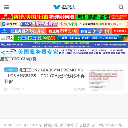
搬瓦工CN2 GIA缺货
搬瓦工CN2 GIA(KVM PROMO V3
VPS资讯
– LOS ANGELES – CN2 GIA)已经移除不再
补货
2021-01-07
赞(
8
)
© 2026
VPS GO
SiteMap
|
网站归档
|
关于本站
|
广告投放
|
苏ICP备19004971号-3