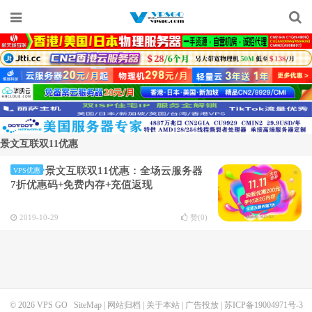
景文互联双11优惠
景文互联双11优惠：全场云服务器
VPS优惠
7折优惠码+免费内存+充值返现
2019-10-29
赞(
0
)
© 2026
VPS GO
SiteMap
|
网站归档
|
关于本站
|
广告投放
|
苏ICP备19004971号-3