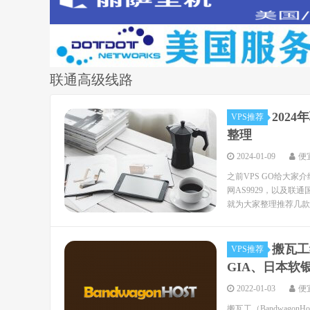
联通高级线路
2024
VPS推荐
整理
2024-01-09
便
之前VPS GO给大
网AS9929，以及联通国
就为大家整理推荐几款不
搬瓦工
VPS推荐
GIA、日本软
2022-01-03
便
搬瓦工（Bandwag