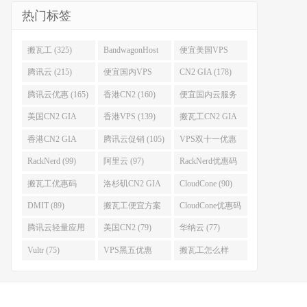
热门标签
搬瓦工 (325)
BandwagonHost
便宜美国VPS
(223)
(222)
腾讯云 (215)
便宜国内VPS
CN2 GIA (178)
(184)
腾讯云优惠 (165)
香港CN2 (160)
便宜国内云服务
器 (152)
美国CN2 GIA
香港VPS (139)
搬瓦工CN2 GIA
(141)
(118)
香港CN2 GIA
腾讯云促销 (105)
VPS双十一优惠
(111)
(102)
RackNerd (99)
阿里云 (97)
RackNerd优惠码
(93)
搬瓦工优惠码
洛杉矶CN2 GIA
CloudCone (90)
(92)
(92)
DMIT (89)
搬瓦工便宜方案
CloudCone优惠码
(86)
(82)
腾讯云轻量应用
美国CN2 (79)
华纳云 (77)
服务器 (82)
Vultr (75)
VPS黑五优惠
搬瓦工怎么样
(75)
(75)