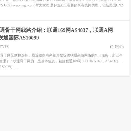
 GO(www.vpsgo.com)帮大家整理下搬瓦工在售的所有线路类型，包括美国CN2
通骨干网线路介绍：联通169网AS4837，联通A网
联通国际AS10099
宜VPS
赞(
49
)
骨干网区别和选择，最近很多商家都开始提供联通高级网络的VPS服务，所以今
整理了下联通骨干网的一些基本信息，包括联通169网（CHINA169，AS4837），
9929）...