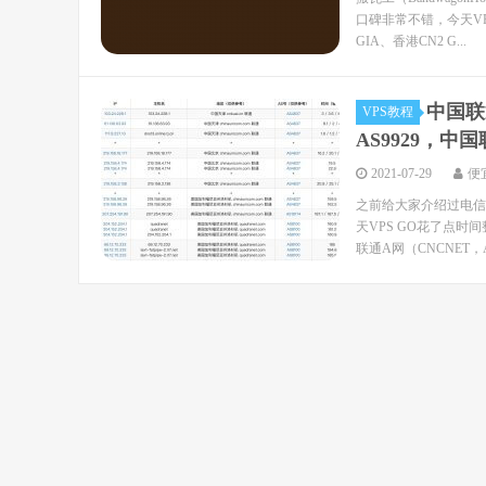
口碑非常不错，今天VPS
GIA、香港CN2 G...
中国联
VPS教程
AS9929，中国
2021-07-29
便
之前给大家介绍过电信
天VPS GO花了点时间
联通A网（CNCNET，AS