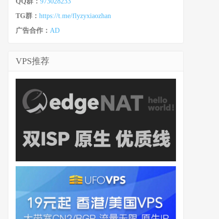
QQ群：
973028233
TG群：
https://t.me/flyzyxiaozhan
广告合作：
AD
VPS推荐