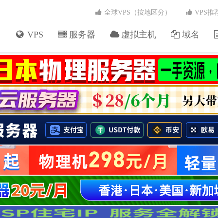
全球VPS（按地区分）
VPS推
VPS
服务器
虚拟主机
域名