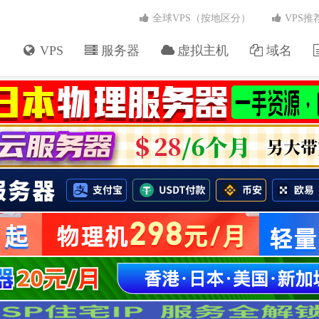
全球VPS（按地区分）
VPS推
VPS
服务器
虚拟主机
域名