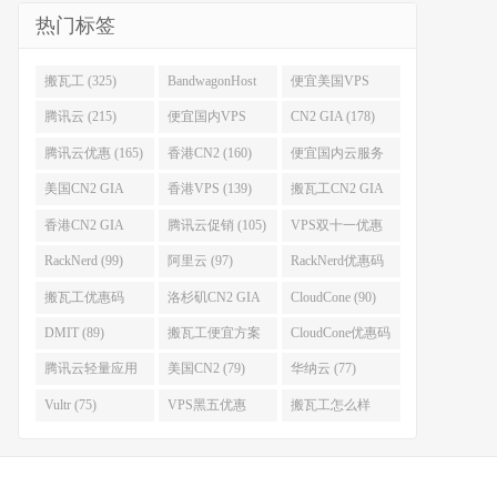
热门标签
搬瓦工 (325)
BandwagonHost
便宜美国VPS
(223)
(222)
腾讯云 (215)
便宜国内VPS
CN2 GIA (178)
(184)
腾讯云优惠 (165)
香港CN2 (160)
便宜国内云服务
器 (152)
美国CN2 GIA
香港VPS (139)
搬瓦工CN2 GIA
(141)
(118)
香港CN2 GIA
腾讯云促销 (105)
VPS双十一优惠
(111)
(102)
RackNerd (99)
阿里云 (97)
RackNerd优惠码
(93)
搬瓦工优惠码
洛杉矶CN2 GIA
CloudCone (90)
(92)
(92)
DMIT (89)
搬瓦工便宜方案
CloudCone优惠码
(86)
(82)
腾讯云轻量应用
美国CN2 (79)
华纳云 (77)
服务器 (82)
Vultr (75)
VPS黑五优惠
搬瓦工怎么样
(75)
(75)