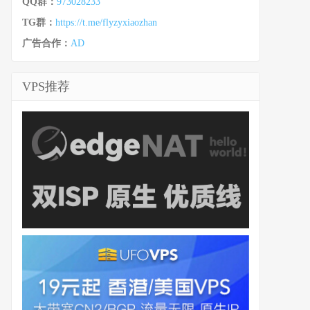
QQ群：
973028233
TG群：
https://t.me/flyzyxiaozhan
广告合作：
AD
VPS推荐