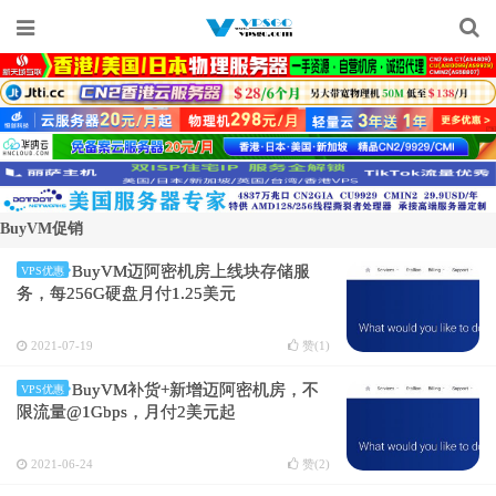
BuyVM促销
BuyVM迈阿密机房上线块存储服
VPS优惠
务，每256G硬盘月付1.25美元
2021-07-19
赞(
1
)
BuyVM补货+新增迈阿密机房，不
VPS优惠
限流量@1Gbps，月付2美元起
2021-06-24
赞(
2
)