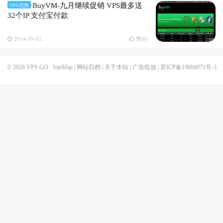
BuyVM-九月继续促销 VPS最多送
VPS优惠
32个IP 支付宝付款
2014-09-02
赞(
0
)
© 2026
VPS GO
SiteMap
|
网站归档
|
关于本站
|
广告投放
|
苏ICP备19004971号-3