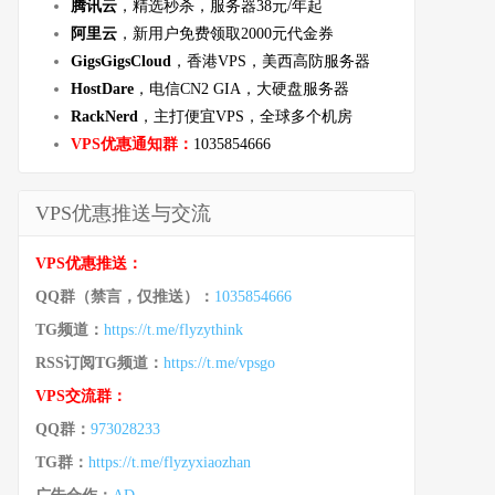
腾讯云
，精选秒杀，服务器38元/年起
阿里云
，新用户免费领取2000元代金券
GigsGigsCloud
，香港VPS，美西高防服务器
HostDare
，电信CN2 GIA，大硬盘服务器
RackNerd
，主打便宜VPS，全球多个机房
VPS优惠通知群：
1035854666
VPS优惠推送与交流
VPS优惠推送：
QQ群（禁言，仅推送）：
1035854666
TG频道：
https://t.me/flyzythink
RSS订阅TG频道：
https://t.me/vpsgo
VPS交流群：
QQ群：
973028233
TG群：
https://t.me/flyzyxiaozhan