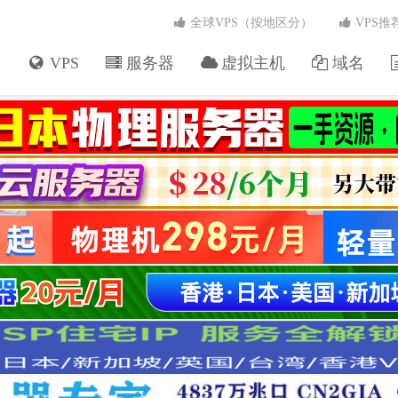
全球VPS（按地区分）
VPS推
VPS
服务器
虚拟主机
域名