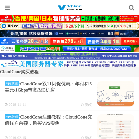
CloudCone购买教程
CloudCone双11闪促优惠：年付$15
VPS优惠
美元/1Gbps带宽/MC机房
2019-11-11
赞(
0
)
CloudCone注册教程：CloudCone充
VPS教程
值账户余额，购买VPS实例
2019-02-15
赞(
8
)