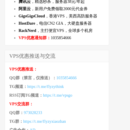
腾讯云
，精选秒杀，服务器38元/年起
阿里云
，新用户免费领取2000元代金券
GigsGigsCloud
，香港VPS，美西高防服务器
HostDare
，电信CN2 GIA，大硬盘服务器
RackNerd
，主打便宜VPS，全球多个机房
VPS优惠通知群：
1035854666
VPS优惠推送与交流
VPS优惠推送：
QQ群（禁言，仅推送）：
1035854666
TG频道：
https://t.me/flyzythink
RSS订阅TG频道：
https://t.me/vpsgo
VPS交流群：
QQ群：
973028233
TG群：
https://t.me/flyzyxiaozhan