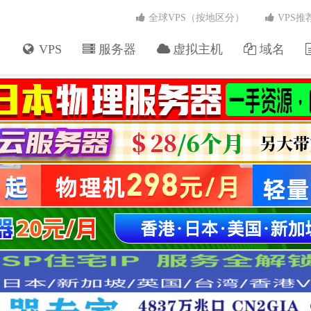
全球VPS（按地区分）
VPS推
VPS
服务器
虚拟主机
域名