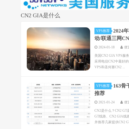
CN2 GIA是什么
202
VPS推荐
动/联通三网CN
2024-01-18
便
美国CN2 GIA V
采用电信CN2中最好的C
VPS和圣何塞CN2 ...
163骨
VPS推荐
推荐
2021-01-24
便
CN2是什么？CN2 G
GT线路、CN2 GI
并推荐几家提供CN2 GT.