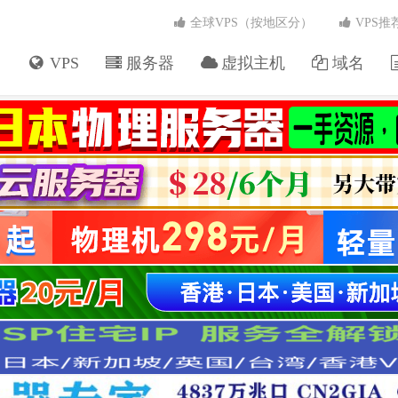
全球VPS（按地区分）
VPS推
VPS
服务器
虚拟主机
域名