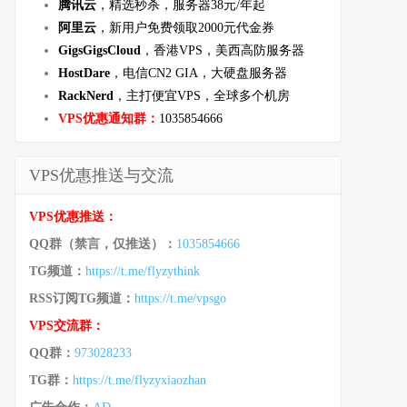
腾讯云
，精选秒杀，服务器38元/年起
阿里云
，新用户免费领取2000元代金券
GigsGigsCloud
，香港VPS，美西高防服务器
HostDare
，电信CN2 GIA，大硬盘服务器
RackNerd
，主打便宜VPS，全球多个机房
VPS优惠通知群：
1035854666
VPS优惠推送与交流
VPS优惠推送：
QQ群（禁言，仅推送）：
1035854666
TG频道：
https://t.me/flyzythink
RSS订阅TG频道：
https://t.me/vpsgo
VPS交流群：
QQ群：
973028233
TG群：
https://t.me/flyzyxiaozhan