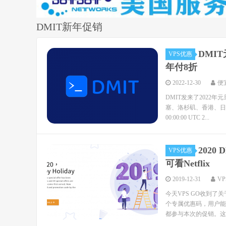
DMIT新年促销
DMI
VPS优惠
年付8折
2022-12-30
便
DMIT发来了2022
塞、洛杉矶、香港、日本）
00:00:00 UTC 2...
2020
VPS优惠
可看Netflix
2019-12-31
V
今天VPS GO收到了关
个专属优惠码，用户能以
都参与本次的促销。这里