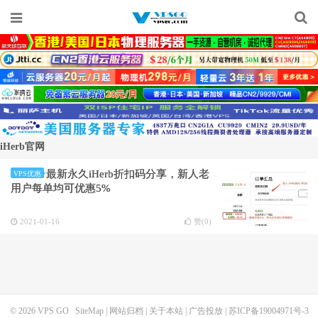
iHerb官网
最新永久iHerb折扣码分享，新人老
VPS优惠
用户每单均可优惠5%
2021-01-16
赞(
0
)
© 2026
VPS GO
SiteMap
|
网站归档
|
关于本站
|
广告投放
|
苏ICP备19004971号-3