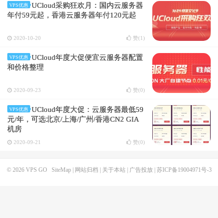
UCloud采购狂欢月：国内云服务器
VPS优惠
年付59元起，香港云服务器年付120元起
2020-10-20
赞(
1
)
UCloud年度大促便宜云服务器配置
VPS优惠
和价格整理
2020-09-23
赞(
0
)
UCloud年度大促：云服务器最低59
VPS优惠
元/年，可选北京/上海/广州/香港CN2 GIA
机房
2020-09-21
赞(
0
)
© 2026
VPS GO
SiteMap
|
网站归档
|
关于本站
|
广告投放
|
苏ICP备19004971号-3