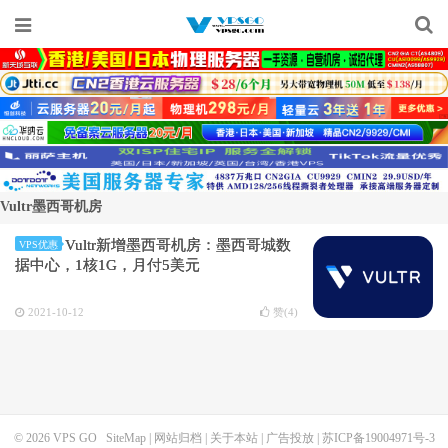
Vultr墨西哥机房
Vultr新增墨西哥机房：墨西哥城数
VPS优惠
据中心，1核1G，月付5美元
2021-10-12
赞(
4
)
© 2026
VPS GO
SiteMap
|
网站归档
|
关于本站
|
广告投放
|
苏ICP备19004971号-3