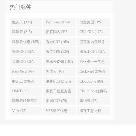
热门标签
搬瓦工 (325)
BandwagonHost
便宜美国VPS
(223)
(222)
腾讯云 (215)
便宜国内VPS
CN2 GIA (178)
(184)
腾讯云优惠 (165)
香港CN2 (160)
便宜国内云服务
器 (152)
美国CN2 GIA
香港VPS (139)
搬瓦工CN2 GIA
(141)
(118)
香港CN2 GIA
腾讯云促销 (105)
VPS双十一优惠
(111)
(102)
RackNerd (99)
阿里云 (97)
RackNerd优惠码
(93)
搬瓦工优惠码
洛杉矶CN2 GIA
CloudCone (90)
(92)
(92)
DMIT (89)
搬瓦工便宜方案
CloudCone优惠码
(86)
(82)
腾讯云轻量应用
美国CN2 (79)
华纳云 (77)
服务器 (82)
Vultr (75)
VPS黑五优惠
搬瓦工怎么样
(75)
(75)