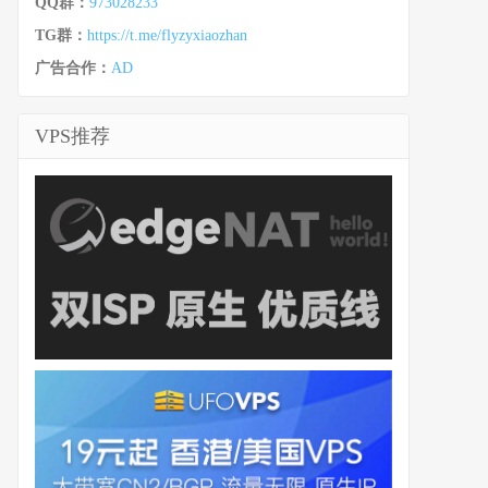
QQ群：
973028233
TG群：
https://t.me/flyzyxiaozhan
广告合作：
AD
VPS推荐