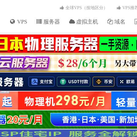
全球VPS（按地区分）
VPS推
VPS
服务器
虚拟主机
域名