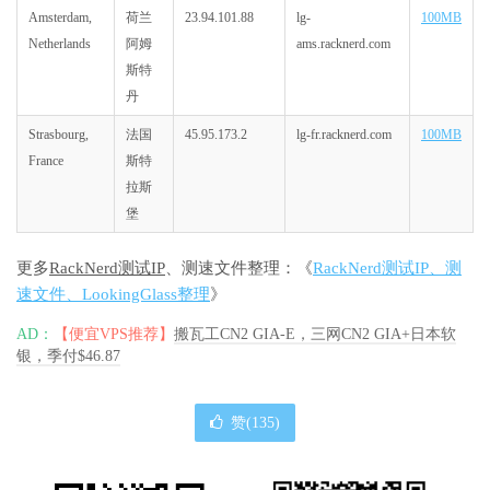
Amsterdam,
荷兰
23.94.101.88
lg-
100MB
Netherlands
阿姆
ams.racknerd.com
斯特
丹
Strasbourg,
法国
45.95.173.2
lg-fr.racknerd.com
100MB
France
斯特
拉斯
堡
更多
RackNerd测试IP
、测速文件整理：《
RackNerd测试IP、测
速文件、LookingGlass整理
》
AD：
【便宜VPS推荐】
搬瓦工CN2 GIA-E，三网CN2 GIA+日本软
银，季付$46.87
赞(
135
)