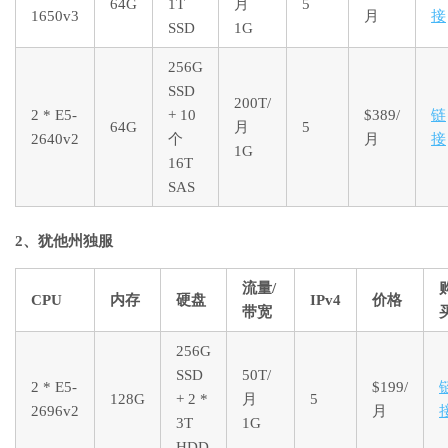
64G
1T
月
5
1650v3
月
接
SSD
1G
256G
SSD
200T/
2 * E5-
+ 10
$389/
链
64G
月
5
2640v2
个
月
接
1G
16T
SAS
2、犹他州独服
流量/
CPU
内存
硬盘
IPv4
价格
带宽
256G
SSD
50T/
2 * E5-
$199/
128G
+ 2 *
月
5
2696v2
月
3T
1G
HDD