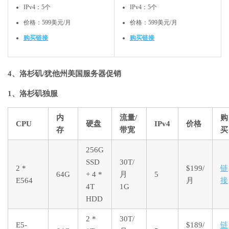
IPv4：5个
IPv4：5个
价格：599美元/月
价格：599美元/月
购买链接
购买链接
4、洛杉矶/犹他州美国服务器促销
1、洛杉矶独服
内
流量/
购
CPU
硬盘
IPv4
价格
存
带宽
买
256G
SSD
30T/
2 *
$199/
链
64G
+ 4 *
月
5
E564
月
接
4T
1G
HDD
2 *
30T/
E5-
$189/
链