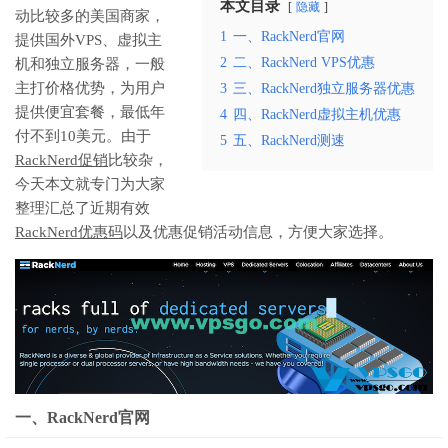
本文目录
隐藏
动比较多的美国商家，
1
一、RackNerd官网
提供国外VPS、虚拟主
2
二、RackNerd VPS优惠
机和独立服务器，一般
主打价格优势，为用户
3
三、RackNerd独立服务器优惠
提供便宜套餐，最低年
4
四、RackNerd虚拟主机优惠
付不到10美元。由于
5
五、RackNerd测速
RackNerd促销
比较杂，
今天本文就专门为大家
整理汇总了近期有效
RackNerd优惠码
以及优惠促销活动信息，方便大家选择。
一、RackNerd官网