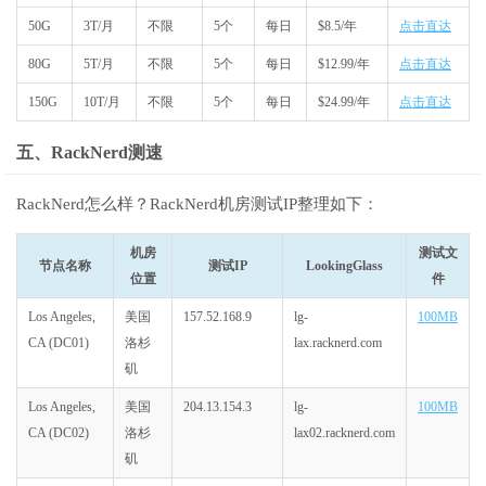
50G
3T/月
不限
5个
每日
$8.5/年
点击直达
80G
5T/月
不限
5个
每日
$12.99/年
点击直达
150G
10T/月
不限
5个
每日
$24.99/年
点击直达
五、RackNerd测速
RackNerd怎么样？RackNerd机房测试IP整理如下：
机房
测试文
节点名称
测试IP
LookingGlass
位置
件
Los Angeles,
美国
157.52.168.9
lg-
100MB
CA (DC01)
洛杉
lax.racknerd.com
矶
Los Angeles,
美国
204.13.154.3
lg-
100MB
CA (DC02)
洛杉
lax02.racknerd.com
矶