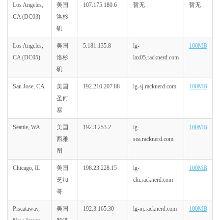
Los Angeles,
美国
107.175.180.6
暂无
暂无
CA (DC03)
洛杉
矶
Los Angeles,
美国
5.181.135.8
lg-
100MB
CA (DC05)
洛杉
lax05.racknerd.com
矶
San Jose, CA
美国
192.210.207.88
lg-sj.racknerd.com
100MB
圣何
塞
Seattle, WA
美国
192.3.253.2
lg-
100MB
西雅
sea.racknerd.com
图
Chicago, IL
美国
198.23.228.15
lg-
100MB
芝加
chi.racknerd.com
哥
Piscataway,
美国
192.3.165.30
lg-nj.racknerd.com
100MB