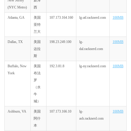
New Jersey
新泽
(NYC Metro)
西
Atlanta, GA
美国
107.173.164.160
lg-atl.racknerd.com
100MB
亚特
兰大
Dallas, TX
美国
198.23.249.100
lg-
100MB
达拉
dal.racknerd.com
斯
Buffalo, New
美国
192.3.81.8
lg-ny.racknerd.com
100MB
York
布法
罗
（水
牛
城）
Ashburn, VA
美国
107.173.166.10
lg-
100MB
阿什
ash.racknerd.com
本