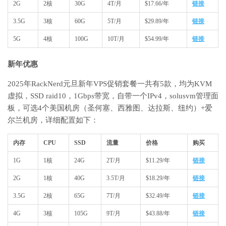
2G
2核
30G
4T/月
$17.66/年
链接
3.5G
3核
60G
5T/月
$29.89/年
链接
5G
4核
100G
10T/月
$54.99/年
链接
新年优惠
2025年RackNerd元旦新年VPS促销套餐一共有5款，均为KVM
虚拟，SSD raid10，1Gbps带宽，自带一个IPv4，solusvm管理面
板，可选4个美国机房（圣何塞、西雅图、达拉斯、纽约）+爱
尔兰机房，详细配置如下：
内存
CPU
SSD
流量
价格
购买
1G
1核
24G
2T/月
$11.29/年
链接
2G
1核
40G
3.5T/月
$18.29/年
链接
3.5G
2核
65G
7T/月
$32.49/年
链接
4G
3核
105G
9T/月
$43.88/年
链接