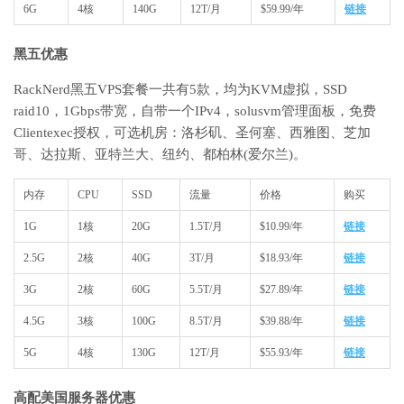
6G
4核
140G
12T/月
$59.99/年
链接
黑五优惠
RackNerd黑五VPS套餐一共有5款，均为KVM虚拟，SSD
raid10，1Gbps带宽，自带一个IPv4，solusvm管理面板，免费
Clientexec授权，可选机房：洛杉矶、圣何塞、西雅图、芝加
哥、达拉斯、亚特兰大、纽约、都柏林(爱尔兰)。
内存
CPU
SSD
流量
价格
购买
1G
1核
20G
1.5T/月
$10.99/年
链接
2.5G
2核
40G
3T/月
$18.93/年
链接
3G
2核
60G
5.5T/月
$27.89/年
链接
4.5G
3核
100G
8.5T/月
$39.88/年
链接
5G
4核
130G
12T/月
$55.93/年
链接
高配美国服务器优惠