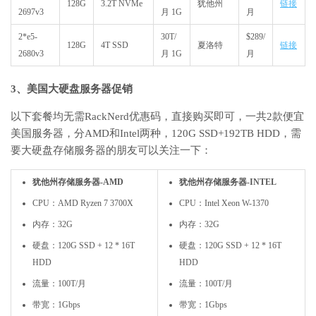
128G
3.2T NVMe
犹他州
链接
2697v3
月 1G
月
2*e5-
30T/
$289/
128G
4T SSD
夏洛特
链接
2680v3
月 1G
月
3、美国大硬盘服务器促销
以下套餐均无需RackNerd优惠码，直接购买即可，一共2款便宜
美国服务器，分AMD和Intel两种，120G SSD+192TB HDD，需
要大硬盘存储服务器的朋友可以关注一下：
犹他州存储服务器-AMD
犹他州存储服务器-INTEL
CPU：AMD Ryzen 7 3700X
CPU：Intel Xeon W-1370
内存：32G
内存：32G
硬盘：120G SSD + 12 * 16T
硬盘：120G SSD + 12 * 16T
HDD
HDD
流量：100T/月
流量：100T/月
带宽：1Gbps
带宽：1Gbps