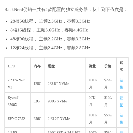
RackNerd促销一共有4款配置的独立服务器，从上到下依次是：
28核56线程， 主频2.3GHz，睿频3.3GHz
8核16线程， 主频3.6GHz，睿频4.4GHz
48核96线程， 主频2.2GHz，睿频3.3GHz
12核24线程， 主频2.4GHz，睿频2.8GHz
购
CPU
内存
硬盘
流量
价格
买
2 * E5-2695
100T/
$299/
链
128G
2*3.8T NVMe
V3
月
月
接
Ryzen7
50T/
$159/
链
32G
960G NVMe
3700X
月
月
接
100T/
$559/
链
EPYC 7552
256G
2 *3.2T NVMe
月
月
接
2 * E5-
120G SSD + 24 * 10T
100T/
$539/
链