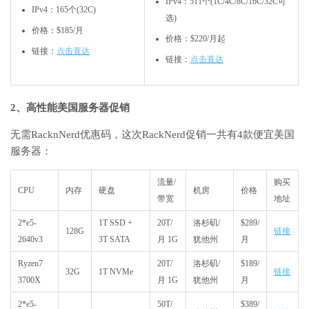
IPv4：511个(1C/4C/8C/16C/32C可
IPv4：165个(32C)
选)
价格：$185/月
价格：$220/月起
链接：
点击直达
链接：
点击直达
2、高性能美国服务器促销
无需RacknNerd优惠码，这次RackNerd促销一共有4款便宜美国
服务器：
流量/
购买
CPU
内存
硬盘
机房
价格
带宽
地址
2*e5-
1T SSD +
20T/
洛杉矶/
$289/
128G
链接
2640v3
3T SATA
月 1G
犹他州
月
Ryzen7
20T/
洛杉矶/
$189/
32G
1T NVMe
链接
3700X
月 1G
犹他州
月
2*e5-
50T/
$389/