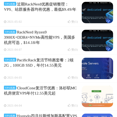
近期RackNerd优惠促销整理：
VPS优惠
VPS、站群服务器均有优惠，最低$9.49/年
2021-05-02
赞(
1
)
RackNerd Ryzen9
VPS优惠
3900X+DDR4+NVMe高性能VPS，美国多
机房可选，$14.18/年
2021-04-07
赞(
0
)
PacificRack复活节特惠套餐：2核
VPS优惠
2G，100GB SSD，年付14.55美元
2021-04-05
赞(
0
)
CloudCone复活节优惠：洛杉矶MC
VPS优惠
机房便宜VPS年付12.55美元起
2021-04-04
赞(
1
)
Hostodo四月拉斯维加斯高配置VPS
VPS优惠