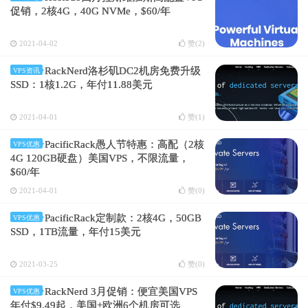
促销，2核4G，40G NVMe，$60/年
2021-04-02
赞(
2
)
RackNerd洛杉矶DC2机房免费升级
VPS资讯
SSD：1核1.2G，年付11.88美元
2021-04-01
赞(
1
)
PacificRack愚人节特惠：高配（2核
VPS优惠
4G 120GB硬盘）美国VPS，不限流量，
$60/年
2021-04-01
赞(
0
)
PacificRack定制款：2核4G，50GB
VPS优惠
SSD，1TB流量，年付15美元
2021-03-25
赞(
0
)
RackNerd 3月促销：便宜美国VPS
VPS优惠
年付$9.49起，美国+欧洲6个机房可选