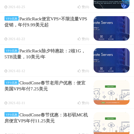
2021-02-25
赞(
0
)
PacificRack便宜VPS+不限流量VPS
VPS优惠
促销，年付9.99美元起
2021-02-22
赞(
0
)
PacificRack除夕特惠款：2核1G，
VPS优惠
5TB流量，10美元/年
2021-02-12
赞(
0
)
CloudCone春节老用户优惠：便宜
VPS优惠
美国VPS年付7.25美元
2021-02-11
赞(
0
)
CloudCone春节优惠：洛杉矶MC机
VPS优惠
房便宜VPS年付11.25美元