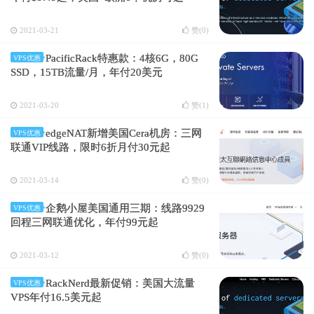
2021-03-21
赞(
0
)
PacificRack特惠款：4核6G，80G
VPS优惠
SSD，15TB流量/月，年付20美元
2021-03-20
赞(
1
)
edgeNAT新增美国Cera机房：三网
VPS优惠
联通VIP线路，限时6折月付30元起
2021-03-14
赞(
0
)
企鹅小屋美国通用三期：线路9929
VPS优惠
回程三网联通优化，年付99元起
2021-03-12
赞(
0
)
RackNerd最新促销：美国大流量
VPS优惠
VPS年付16.5美元起