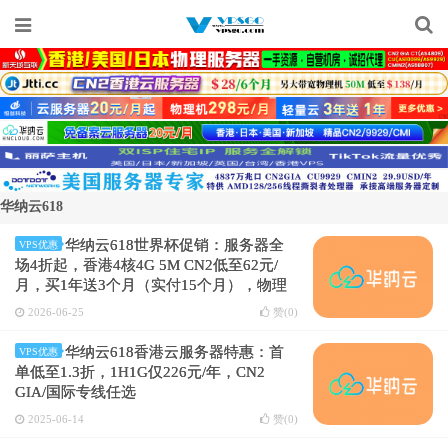
华纳云618
华纳云618世界杯促销：服务器全
VPS优惠
场4折起，香港4核4G 5M CN2低至62元/
月，买1年送3个月（实付15个月），物理
服务器3.8折起
2026-06-25
赞(
0
)
华纳云618香港云服务器特惠：首
VPS优惠
单低至1.3折，1H1G仅226元/年，CN2
GIA/国际专线任选
2025-06-14
赞(
0
)