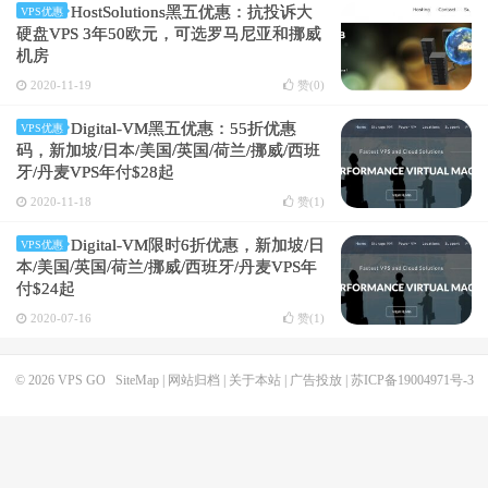
HostSolutions黑五优惠：抗投诉大
VPS优惠
硬盘VPS 3年50欧元，可选罗马尼亚和挪威
机房
2020-11-19
赞(
0
)
Digital-VM黑五优惠：55折优惠
VPS优惠
码，新加坡/日本/美国/英国/荷兰/挪威/西班
牙/丹麦VPS年付$28起
2020-11-18
赞(
1
)
Digital-VM限时6折优惠，新加坡/日
VPS优惠
本/美国/英国/荷兰/挪威/西班牙/丹麦VPS年
付$24起
2020-07-16
赞(
1
)
© 2026
VPS GO
SiteMap
|
网站归档
|
关于本站
|
广告投放
|
苏ICP备19004971号-3