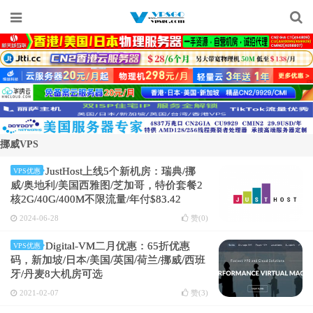
挪威VPS
JustHost上线5个新机房：瑞典/挪
VPS优惠
威/奥地利/美国西雅图/芝加哥，特价套餐2
核2G/40G/400M不限流量/年付$83.42
2024-06-28
赞(
0
)
Digital-VM二月优惠：65折优惠
VPS优惠
码，新加坡/日本/美国/英国/荷兰/挪威/西班
牙/丹麦8大机房可选
2021-02-07
赞(
3
)