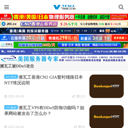
搬瓦工被DDoS攻击
搬瓦工香港CN2 GIA暂时绕路日本
VPS资讯
NTT情况说明
2022-09-06
赞(
12
)
搬瓦工VPS有DDoS防御功能吗？如
VPS教程
果网站被攻击了怎么办？
2022-04-09
赞(
9
)