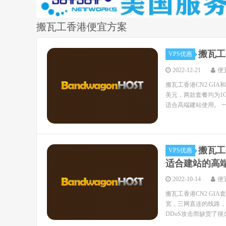
搬瓦工香港便宜方案
搬瓦工香
VPS优惠
2022-12-21
便
搬瓦工香港CN2 GIA和
美元，两款套餐均为1G
适合高端建站使用。 一、
搬瓦工香
VPS优惠
适合建站的高
2022-10-14
便
搬瓦工香港CN2 GIA
宽，三网直连的线路，
DDoS攻击而缺货了很久