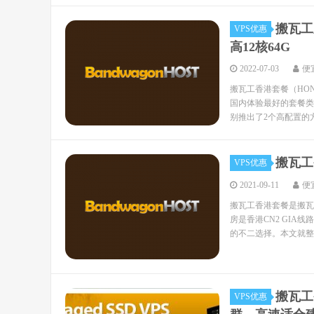
搬瓦工
VPS优惠
高12核64G
2022-07-03
便
搬瓦工香港套餐（HONG
国内体验最好的套餐类
别推出了2个高配置的方案
搬瓦工香
VPS优惠
2021-09-11
便
搬瓦工香港套餐是搬瓦
房是香港CN2 GIA
的不二选择。本文就整
搬瓦工
VPS优惠