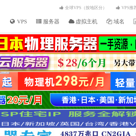
全球VPS（按地区分）
VPS推
VPS
服务器
虚拟主机
域名