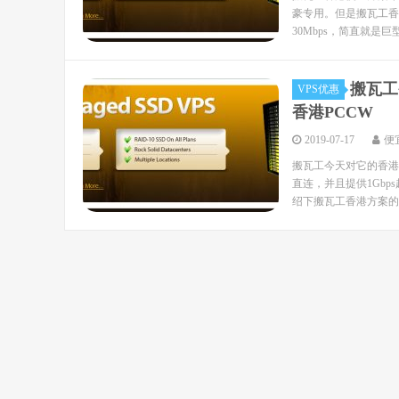
豪专用。但是搬瓦工香港
30Mbps，简直就是巨
搬瓦工
VPS优惠
香港PCCW
2019-07-17
便
搬瓦工今天对它的香港
直连，并且提供1Gb
绍下搬瓦工香港方案的