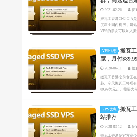
群，高速适合建站
2021-02-26
便
搬瓦工香港CN2 GIA
度堪比国内机房，建站
VPS的朋友可以加入搬瓦
搬瓦工
VPS优惠
宽，月付$89.9
2020-06-11
便
搬瓦工香港之前老王在V
起。今天搬瓦工将现有
89.99美元起。需要大带
搬瓦工
VPS优惠
站推荐
2020-03-12
便
搬瓦工香港便宜方案今