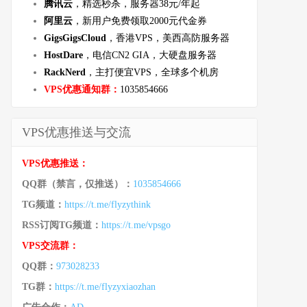
腾讯云
，精选秒杀，服务器38元/年起
阿里云
，新用户免费领取2000元代金券
GigsGigsCloud
，香港VPS，美西高防服务器
HostDare
，电信CN2 GIA，大硬盘服务器
RackNerd
，主打便宜VPS，全球多个机房
VPS优惠通知群：
1035854666
VPS优惠推送与交流
VPS优惠推送：
QQ群（禁言，仅推送）：
1035854666
TG频道：
https://t.me/flyzythink
RSS订阅TG频道：
https://t.me/vpsgo
VPS交流群：
QQ群：
973028233
TG群：
https://t.me/flyzyxiaozhan