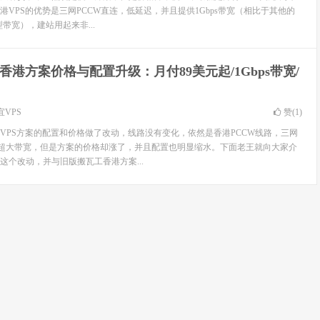
VPS的优势是三网PCCW直连，低延迟，并且提供1Gbps带宽（相比于其他的
型带宽），建站用起来非...
香港方案价格与配置升级：月付89美元起/1Gbps带宽/
宜VPS
赞(
1
)
VPS方案的配置和价格做了改动，线路没有变化，依然是香港PCCW线路，三网
ps超大带宽，但是方案的价格却涨了，并且配置也明显缩水。下面老王就向大家介
这个改动，并与旧版搬瓦工香港方案...