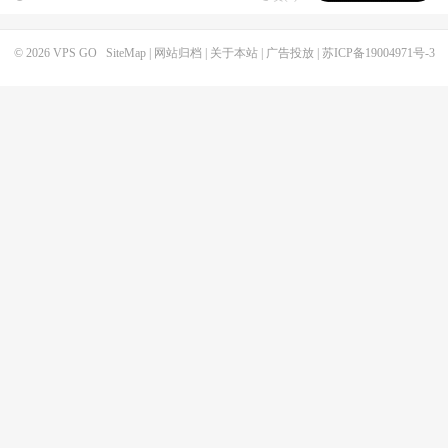
© 2026
VPS GO
SiteMap
|
网站归档
|
关于本站
|
广告投放
|
苏ICP备19004971号-3