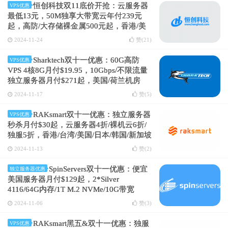
恒创科技双11底价开抢：云服务器
VPS优惠
最低13元，50M独享大带宽云年付239元
起，高防/大存储裸金属500元起，香港/美
国/日本
2024-11-24
赞(
21
)
Sharktech双十一优惠：60G高防
VPS优惠
VPS 4核8G月付$19.95，10Gbps/不限流量
独立服务器月付$271起，美国/荷兰机房
2024-11-17
赞(
5
)
RAKsmart双十一优惠：独立服务器
VPS优惠
秒杀月付$30起，云服务器4折/裸机云6折/
独服5折，香港/台湾/美国/日本/韩国/新加坡
等多个机房
2024-11-13
赞(
2
)
SpinServers双十一优惠：便宜
独立服务器优惠
美国服务器月付$129起，2*Silver
4116/64G内存/1T M.2 NVMe/10G带宽
@30T流量
2024-11-06
赞(
3
)
RAKsmart黑五&双十一优惠：独服
VPS优惠