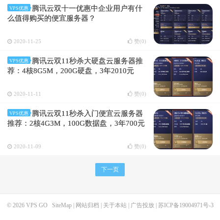
腾讯云双十一优惠中企业用户有什
VPS优惠
么值得购买的便宜服务器？
2020-11-25
赞(
0
)
腾讯云双11秒杀大硬盘云服务器推
VPS优惠
荐：4核8G5M，200G硬盘，3年2010元
2020-11-11
赞(
0
)
腾讯云双11秒杀入门便宜云服务器
VPS优惠
推荐：2核4G3M，100G数据盘，3年700元
2020-11-09
赞(
0
)
下一页
© 2026
VPS GO
SiteMap
|
网站归档
|
关于本站
|
广告投放
|
苏ICP备19004971号-3