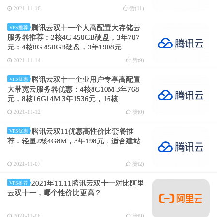
2021-11-16
赞(
11
)
腾讯云双十一个人高配置大存储云
VPS推荐
服务器推荐：2核4G 450GB硬盘，3年707
元；4核8G 850GB硬盘，3年1908元
2021-11-14
赞(
9
)
腾讯云双十一企业用户专享高配置
VPS优惠
大带宽云服务器优惠：4核8G10M 3年768
元，8核16G14M 3年1536元，16核
32G18M 3年3560元
2021-11-12
赞(
0
)
腾讯云双11优惠高性价比套餐推
VPS优惠
荐：轻量2核4G8M，3年198元，适合建站
2021-11-07
赞(
2
)
2021年11.11腾讯云双十一对比阿里
VPS推荐
云双十一，哪个性价比更高？
2021-11-06
赞(
9
)