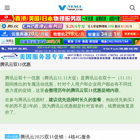
腾讯云双11优惠
腾讯云双十一优惠（腾讯云11.11大促）是腾讯云在双十一（11.11）
期间推出的专属活动优惠，针对个人用户和企业用户都会有不同优
惠力度的促销，这里
会整理历年的腾讯云双11优惠促销内容
。
在参与腾讯云优惠时，
建议优先选择时长久的套餐
，例如优先购买3
年的而不是1年的，因为腾讯云优惠都是针对首单的，续费就恢复原
价了。
腾讯云2025双11促销：4核4G服务
VPS优惠