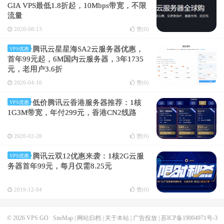
GIA VPS最低1.8折起，10Mbps带宽，不限
流量
2020-08-13
赞(
0
)
腾讯云星星海SA2云服务器优惠，
VPS优惠
首年99元起，6M国内云服务器，3年1735
元，老用户3.6折
2020-04-16
赞(
0
)
低价腾讯云香港服务器推荐：1核
VPS优惠
1G3M带宽，年付299元，香港CN2线路
2020-02-20
赞(
0
)
腾讯云双12优惠来袭：1核2G云服
VPS优惠
务器首年99元，每月仅需8.25元
2019-12-04
赞(
0
)
© 2026
VPS GO
SiteMap
|
网站归档
|
关于本站
|
广告投放
|
苏ICP备19004971号-3