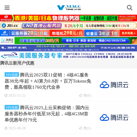
腾讯云新用户优惠
腾讯云2025双11促销：4核4G服务
VPS优惠
器38元/年起 + AI算力0.8折 + 百万Tokens免
费，最高领取1760元代金券
2025-11-22
赞(
0
)
腾讯云2025上云采购促销：国内云
VPS优惠
服务器秒杀年付低至38元起，4核4G3M首
单优惠年付79元
2025-08-28
赞(
2
)