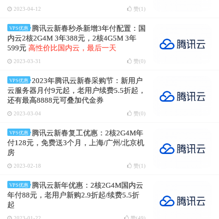
2023-04-12
赞(
1
)
腾讯云新春秒杀新增3年付配置：国
VPS优惠
内云2核2G4M 3年388元，2核4G5M 3年
599元
高性价比国内云，最后一天
2023-03-31
赞(
0
)
2023年腾讯云新春采购节：新用户
VPS优惠
云服务器月付9元起，老用户续费5.5折起，
还有最高8888元可叠加代金券
2023-03-04
赞(
0
)
腾讯云新春复工优惠：2核2G4M年
VPS优惠
付128元，免费送3个月，上海/广州/北京机
房
2023-02-18
赞(
1
)
腾讯云新年优惠：2核2G4M国内云
VPS优惠
年付88元，老用户新购2.9折起/续费5.5折
起
2023-01-22
赞(
49
)