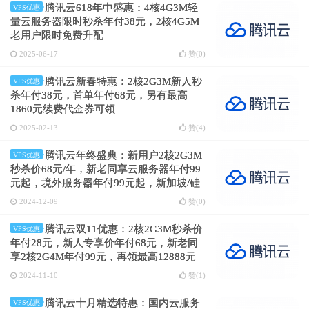
腾讯云618年中盛惠：4核4G3M轻
VPS优惠
量云服务器限时秒杀年付38元，2核4G5M
老用户限时免费升配
2025-06-17
赞(
0
)
腾讯云新春特惠：2核2G3M新人秒
VPS优惠
杀年付38元，首单年付68元，另有最高
1860元续费代金券可领
2025-02-13
赞(
4
)
腾讯云年终盛典：新用户2核2G3M
VPS优惠
秒杀价68元/年，新老同享云服务器年付99
元起，境外服务器年付99元起，新加坡/硅
谷/法兰克福/东京/首尔机房
2024-12-09
赞(
0
)
腾讯云双11优惠：2核2G3M秒杀价
VPS优惠
年付28元，新人专享价年付68元，新老同
享2核2G4M年付99元，再领最高12888元
续费/升级代金券
2024-11-10
赞(
1
)
腾讯云十月精选特惠：国内云服务
VPS优惠