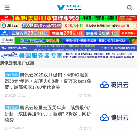
腾讯云老用户优惠
腾讯云2025双11促销：4核4G服务
VPS优惠
器38元/年起 + AI算力0.8折 + 百万Tokens免
费，最高领取1760元代金券
2025-11-22
赞(
0
)
腾讯云轻量云五周年庆：续费最低1
VPS优惠
折起，成团再送3个月；新购2.2折起，同价
续费
2025-09-23
赞(
1
)