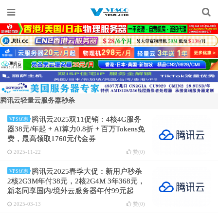
腾讯云轻量云服务器秒杀
腾讯云2025双11促销：4核4G服务
VPS优惠
器38元/年起 + AI算力0.8折 + 百万Tokens免
费，最高领取1760元代金券
2025-11-22
赞(
0
)
腾讯云2025春季大促：新用户秒杀
VPS优惠
2核2G3M年付38元，2核2G4M 3年368元，
新老同享国内/境外云服务器年付99元起
2025-03-13
赞(
0
)