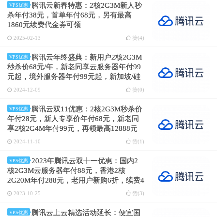
腾讯云新春特惠：2核2G3M新人秒
VPS优惠
杀年付38元，首单年付68元，另有最高
1860元续费代金券可领
2025-02-13
赞(
4
)
腾讯云年终盛典：新用户2核2G3M
VPS优惠
秒杀价68元/年，新老同享云服务器年付99
元起，境外服务器年付99元起，新加坡/硅
谷/法兰克福/东京/首尔机房
2024-12-09
赞(
0
)
腾讯云双11优惠：2核2G3M秒杀价
VPS优惠
年付28元，新人专享价年付68元，新老同
享2核2G4M年付99元，再领最高12888元
续费/升级代金券
2024-11-10
赞(
1
)
2023年腾讯云双十一优惠：国内2
VPS优惠
核2G3M云服务器年付88元，香港2核
2G20M年付288元，老用户新购6折，续费4
折
2023-10-25
赞(
3
)
腾讯云上云精选活动延长：便宜国
VPS优惠