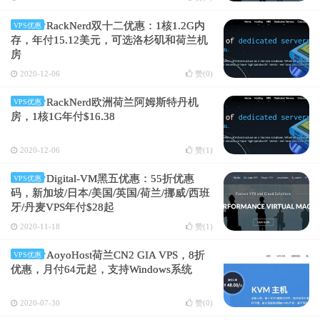
RackNerd双十二优惠：1核1.2G内
VPS优惠
存，年付15.12美元，可选洛杉矶和荷兰机
房
2020-12-06
赞(
0
)
RackNerd欧洲荷兰阿姆斯特丹机
VPS优惠
房，1核1G年付$16.38
2020-12-06
赞(
1
)
Digital-VM黑五优惠：55折优惠
VPS优惠
码，新加坡/日本/美国/英国/荷兰/挪威/西班
牙/丹麦VPS年付$28起
2020-11-18
赞(
1
)
AoyoHost荷兰CN2 GIA VPS，8折
VPS优惠
优惠，月付64元起，支持Windows系统
2020-07-30
赞(
0
)