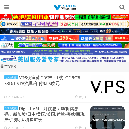
荷兰VPS
V.PS便宜荷兰VPS：1核1G/15GB
VPS优惠
SSD/1.5TB流量/年付9.95欧元
2023-02-22
赞(
1
)
Digital-VM二月优惠：65折优惠
VPS优惠
码，新加坡/日本/美国/英国/荷兰/挪威/西班
牙/丹麦8大机房可选
2021-02-07
赞(
3
)