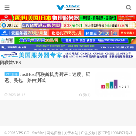
阿联酋VPS
JustHost阿联酋机房测评：速度、延
VPS测评
迟、丢包、路由测试
2023-08-18
赞(
1
)
© 2026
VPS GO
SiteMap
|
网站归档
|
关于本站
|
广告投放
|
苏ICP备19004971号-3