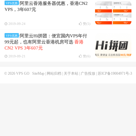
阿里云香港服务器优惠，香港CN2
VPS优惠
VPS，3年607元
2019-09-24
赞(
5
)
阿里云Hi拼团：便宜国内VPS年付
VPS优惠
99元起，也有阿里云香港机房可选
香港
CN2 VPS 3年607元
2019-09-21
赞(
6
)
© 2026
VPS GO
SiteMap
|
网站归档
|
关于本站
|
广告投放
|
苏ICP备19004971号-3