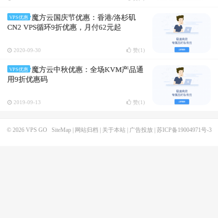
魔方云国庆节优惠：香港/洛杉矶
VPS优惠
CN2 VPS循环9折优惠，月付62元起
2020-09-30
赞(
1
)
魔方云中秋优惠：全场KVM产品通
VPS优惠
用9折优惠码
2019-09-13
赞(
1
)
© 2026
VPS GO
SiteMap
|
网站归档
|
关于本站
|
广告投放
|
苏ICP备19004971号-3