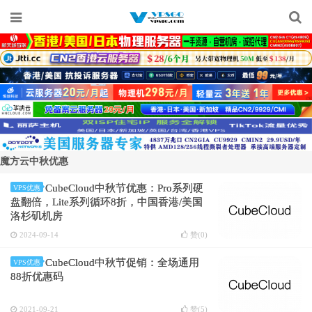
魔方云中秋优惠
CubeCloud中秋节优惠：Pro系列硬
VPS优惠
盘翻倍，Lite系列循环8折，中国香港/美国
洛杉矶机房
2024-09-14
赞(
0
)
CubeCloud中秋节促销：全场通用
VPS优惠
88折优惠码
2021-09-21
赞(
5
)