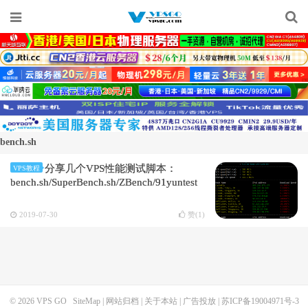
bench.sh
分享几个VPS性能测试脚本：
VPS教程
bench.sh/SuperBench.sh/ZBench/91yuntest
2019-07-30
赞(
1
)
© 2026
VPS GO
SiteMap
|
网站归档
|
关于本站
|
广告投放
|
苏ICP备19004971号-3