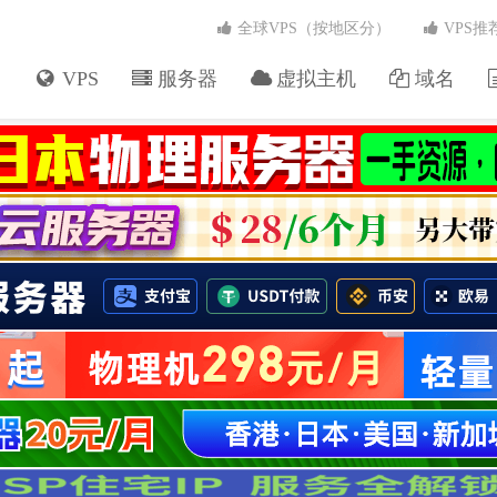
全球VPS（按地区分）
VPS推
VPS
服务器
虚拟主机
域名