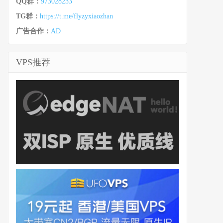
QQ群：
973028233
TG群：
https://t.me/flyzyxiaozhan
广告合作：
AD
VPS推荐