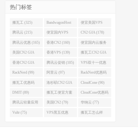
热门标签
搬瓦工 (325)
BandwagonHost
便宜美国VPS
(223)
(222)
腾讯云 (215)
便宜国内VPS
CN2 GIA (178)
(184)
腾讯云优惠 (165)
香港CN2 (160)
便宜国内云服务
器 (152)
美国CN2 GIA
香港VPS (139)
搬瓦工CN2 GIA
(141)
(118)
香港CN2 GIA
腾讯云促销 (105)
VPS双十一优惠
(111)
(102)
RackNerd (99)
阿里云 (97)
RackNerd优惠码
(93)
搬瓦工优惠码
洛杉矶CN2 GIA
CloudCone (90)
(92)
(92)
DMIT (89)
搬瓦工便宜方案
CloudCone优惠码
(86)
(82)
腾讯云轻量应用
美国CN2 (79)
华纳云 (77)
服务器 (82)
Vultr (75)
VPS黑五优惠
搬瓦工怎么样
(75)
(75)