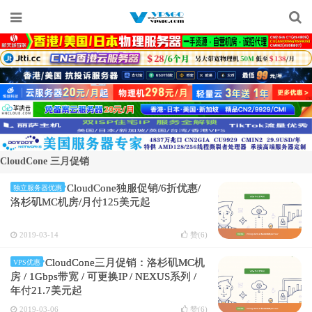
CloudCone 三月促销
CloudCone独服促销/6折优惠/
独立服务器优惠
洛杉矶MC机房/月付125美元起
2019-03-14
赞(
6
)
CloudCone三月促销：洛杉矶MC机
VPS优惠
房 / 1Gbps带宽 / 可更换IP / NEXUS系列 /
年付21.7美元起
2019-03-06
赞(
6
)