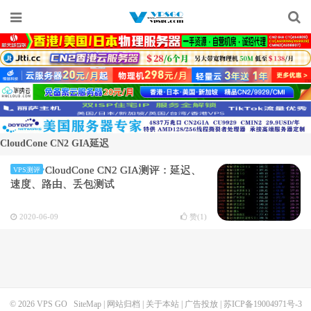
CloudCone CN2 GIA延迟
CloudCone CN2 GIA测评：延迟、
VPS测评
速度、路由、丢包测试
2020-06-09
赞(
1
)
© 2026
VPS GO
SiteMap
|
网站归档
|
关于本站
|
广告投放
|
苏ICP备19004971号-3