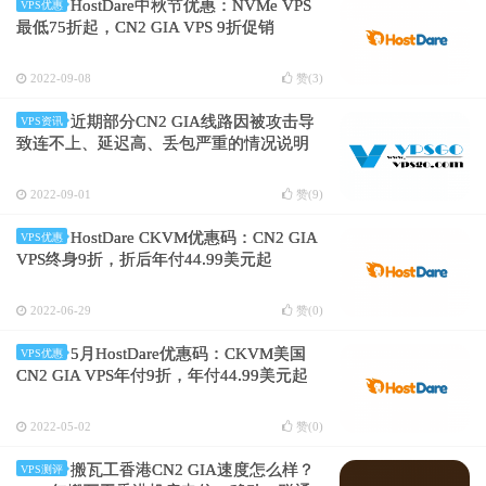
HostDare中秋节优惠：NVMe VPS
VPS优惠
最低75折起，CN2 GIA VPS 9折促销
2022-09-08
赞(
3
)
近期部分CN2 GIA线路因被攻击导
VPS资讯
致连不上、延迟高、丢包严重的情况说明
2022-09-01
赞(
9
)
HostDare CKVM优惠码：CN2 GIA
VPS优惠
VPS终身9折，折后年付44.99美元起
2022-06-29
赞(
0
)
5月HostDare优惠码：CKVM美国
VPS优惠
CN2 GIA VPS年付9折，年付44.99美元起
2022-05-02
赞(
0
)
搬瓦工香港CN2 GIA速度怎么样？
VPS测评