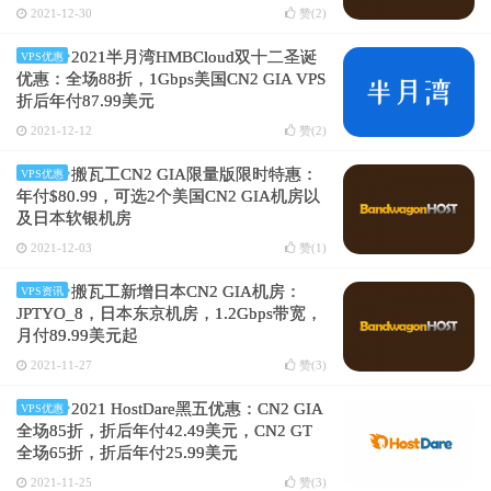
2021-12-30
赞(
2
)
2021半月湾HMBCloud双十二圣诞
VPS优惠
优惠：全场88折，1Gbps美国CN2 GIA VPS
折后年付87.99美元
2021-12-12
赞(
2
)
搬瓦工CN2 GIA限量版限时特惠：
VPS优惠
年付$80.99，可选2个美国CN2 GIA机房以
及日本软银机房
2021-12-03
赞(
1
)
搬瓦工新增日本CN2 GIA机房：
VPS资讯
JPTYO_8，日本东京机房，1.2Gbps带宽，
月付89.99美元起
2021-11-27
赞(
3
)
2021 HostDare黑五优惠：CN2 GIA
VPS优惠
全场85折，折后年付42.49美元，CN2 GT
全场65折，折后年付25.99美元
2021-11-25
赞(
3
)