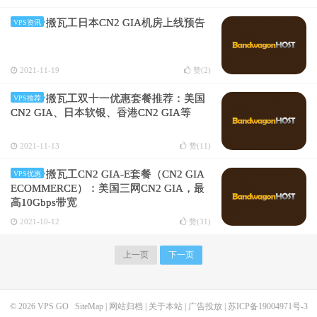
搬瓦工日本CN2 GIA机房上线预告
VPS资讯
2021-11-19
赞(
2
)
搬瓦工双十一优惠套餐推荐：美国
VPS推荐
CN2 GIA、日本软银、香港CN2 GIA等
2021-11-13
赞(
11
)
搬瓦工CN2 GIA-E套餐（CN2 GIA
VPS优惠
ECOMMERCE）：美国三网CN2 GIA，最
高10Gbps带宽
2021-10-12
赞(
31
)
上一页
下一页
© 2026
VPS GO
SiteMap
|
网站归档
|
关于本站
|
广告投放
|
苏ICP备19004971号-3