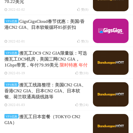
70.22美元
2022-02-02
赞(
8
)
GigsGigsCloud春节优惠：美国/香
VPS优惠
港CN2 GIA、日本软银循环85折折扣
2022-02-01
赞(
3
)
搬瓦工DC9 CN2 GIA限量版：可选
VPS优惠
搬瓦工DC9机房，美国三网CN2 GIA，
1Gbps带宽，年付79.99美元
限时特惠 年付
70.22美元
2022-01-19
赞(
10
)
搬瓦工线路整理：美国CN2 GIA、
VPS推荐
香港CN2 GIA、日本CN2 GIA、日本软
银、荷兰联通高级线路等
2022-01-03
赞(
24
)
搬瓦工日本套餐（TOKYO CN2
VPS优惠
GIA）