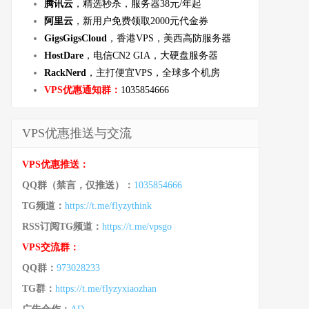
腾讯云
，精选秒杀，服务器38元/年起
阿里云
，新用户免费领取2000元代金券
GigsGigsCloud
，香港VPS，美西高防服务器
HostDare
，电信CN2 GIA，大硬盘服务器
RackNerd
，主打便宜VPS，全球多个机房
VPS优惠通知群：
1035854666
VPS优惠推送与交流
VPS优惠推送：
QQ群（禁言，仅推送）：
1035854666
TG频道：
https://t.me/flyzythink
RSS订阅TG频道：
https://t.me/vpsgo
VPS交流群：
QQ群：
973028233
TG群：
https://t.me/flyzyxiaozhan