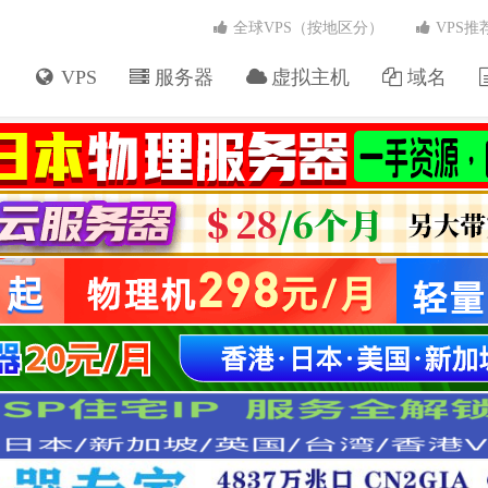
全球VPS（按地区分）
VPS推
VPS
服务器
虚拟主机
域名