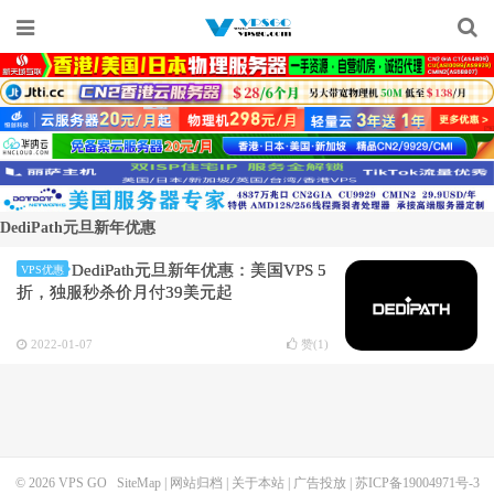
DediPath元旦新年优惠
DediPath元旦新年优惠：美国VPS 5
VPS优惠
折，独服秒杀价月付39美元起
2022-01-07
赞(
1
)
© 2026
VPS GO
SiteMap
|
网站归档
|
关于本站
|
广告投放
|
苏ICP备19004971号-3