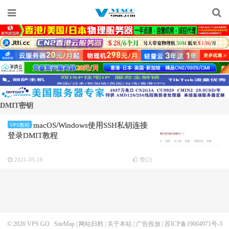
DMIT密钥
macOS/Windows使用SSH私钥连接
VPS教程
登录DMIT教程
2021-05-16
赞(
2
)
© 2026
VPS GO
SiteMap
|
网站归档
|
关于本站
|
广告投放
|
苏ICP备19004971号-3