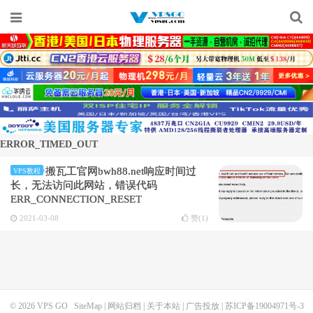
ERROR_TIMED_OUT
搬瓦工官网bwh88.net响应时间过
VPS教程
长，无法访问此网站，错误代码
ERR_CONNECTION_RESET
2021-03-08
赞(
1
)
© 2026
VPS GO
SiteMap
|
网站归档
|
关于本站
|
广告投放
|
苏ICP备19004971号-3