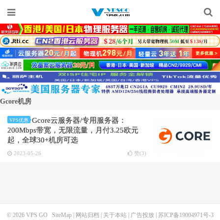
Gcore机房
Gcore云服务器/专用服务器：
VPS优惠
200Mbps带宽，无限流量，月付3.25欧元
起，全球30+机房可选
2023-05-26
赞(
3
)
© 2026
VPS GO
SiteMap
|
网站归档
|
关于本站
|
广告投放
|
苏ICP备19004971号-3