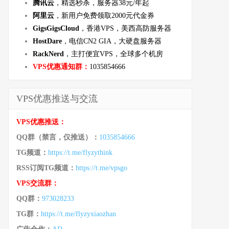
腾讯云
，精选秒杀，服务器38元/年起
阿里云
，新用户免费领取2000元代金券
GigsGigsCloud
，香港VPS，美西高防服务器
HostDare
，电信CN2 GIA，大硬盘服务器
RackNerd
，主打便宜VPS，全球多个机房
VPS优惠通知群：
1035854666
VPS优惠推送与交流
VPS优惠推送：
QQ群（禁言，仅推送）：
1035854666
TG频道：
https://t.me/flyzythink
RSS订阅TG频道：
https://t.me/vpsgo
VPS交流群：
QQ群：
973028233
TG群：
https://t.me/flyzyxiaozhan