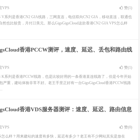
宜VPS
赞(
1
)
香港VPS V系列是香港CN2 GIA线路，三网直连，电信双向CN2 GIA，移动直连，联通也
也比较贵，月付22美元。那么GigsGigsCloud这款香港CN2 GIA VPS怎么样
sGigsCloud香港PCCW测评，速度、延迟、丢包和路由线
宜VPS
赞(
1
)
d香港VPS K系列是香港PCCW线路，也是比较好用的一条香港直连线路了，但是今年开始
严重，建站体验非常不好。老王手里正好有一台GigsGigsCloud香港PCCW线路
.
sGigsCloud香港VDS服务器测评：速度、延迟、路由信息
宜VPS
赞(
0
)
ud香港VDS怎么样？用来建站的速度有多快，延迟有多少？老王有不少网站其实是放在