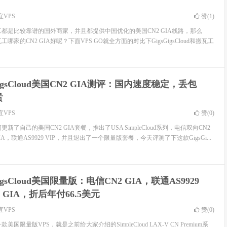
宜VPS
赞(
1
)
d和搬瓦工都是比较靠谱的国外商家，并且都提供中国优化的美国CN2 GIA线路，那么
比搬瓦工哪家的CN2 GIA好呢？下面VPS GO就全方面的对比下GigsGigsCloud和搬瓦工
GigsCloud美国CN2 GIA测评：国内速度稳定，丢包
贵
宜VPS
赞(
0
)
段时间更新了自己的美国CN2 GIA套餐，推出了USA SimpleCloud系列，电信双向CN2
IA，联通AS9929 VIP，并且退出了一个限量版套餐，今天评测了下这款GigsGi...
GigsCloud美国限量版：电信CN2 GIA，联通AS9929
 GIA，折后年付66.5美元
宜VPS
赞(
0
)
出了一款美国限量版VPS，就是之前给大家介绍的SimpleCloud LAX-V CN Premium系