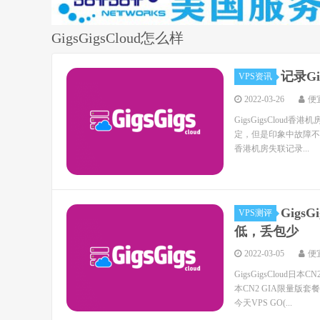
GigsGigsCloud怎么样
记录Gi
VPS资讯
2022-03-26
便
GigsGigsCloud
定，但是印象中故障不少
香港机房失联记录...
Gigs
VPS测评
低，丢包少
2022-03-05
便
GigsGigsClou
本CN2 GIA限量版套
今天VPS GO(...