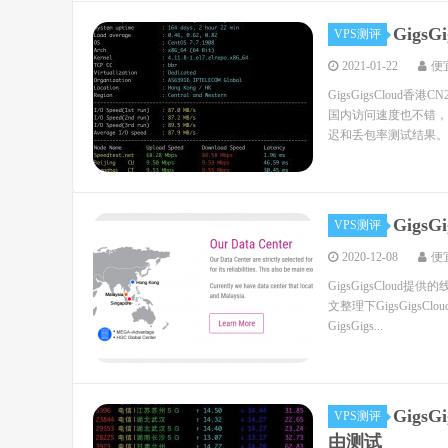
Gigs
VPS测评
2021-01-22
便
GigsGigsCloud
国内访问速度也不错，
迟和丢包率测试结果。 一
GigsG
VPS测评
2020-12-08
便
GigsGigsClo
文整理下GigsGigsCl
GigsGigs...
Gigs
VPS测评
由测试