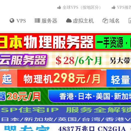
全球VPS（按地区分）
VPS推
VPS
服务器
虚拟主机
域名