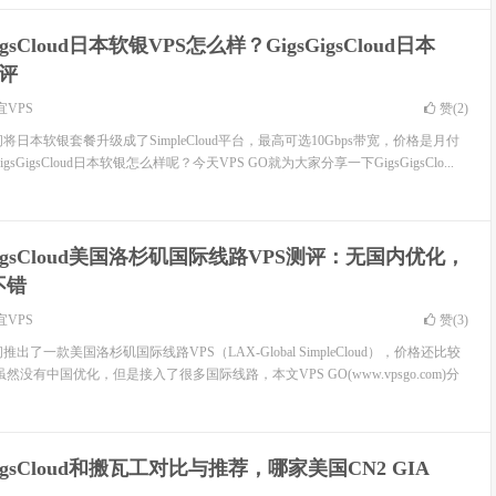
GigsCloud日本软银VPS怎么样？GigsGigsCloud日本
测评
宜VPS
赞(
2
)
前段时间将日本软银套餐升级成了SimpleCloud平台，最高可选10Gbps带宽，价格是月付
sGigsCloud日本软银怎么样呢？今天VPS GO就为大家分享一下GigsGigsClo...
sGigsCloud美国洛杉矶国际线路VPS测评：无国内优化，
不错
宜VPS
赞(
3
)
段时间推出了一款美国洛杉矶国际线路VPS（LAX-Global SimpleCloud），价格还比较
没有中国优化，但是接入了很多国际线路，本文VPS GO(www.vpsgo.com)分
GigsCloud和搬瓦工对比与推荐，哪家美国CN2 GIA