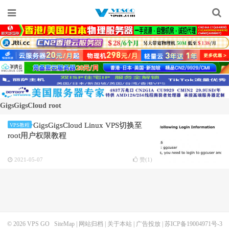
GigsGigsCloud root
GigsGigsCloud Linux VPS切换至
VPS教程
root用户权限教程
2021-05-07
赞(
1
)
© 2026
VPS GO
SiteMap
|
网站归档
|
关于本站
|
广告投放
|
苏ICP备19004971号-3