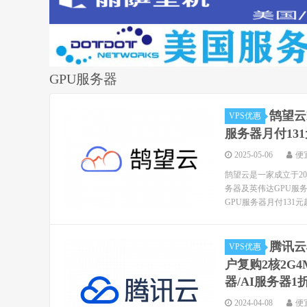
GPU服务器
鹄望云
VPS优惠
服务器月付13
2025-05-06
便
鹄望云是一家成立于2
务器及英伟达GPU服务
GPU服务器月付131元起
腾讯云
VPS优惠
户复购2核2G
器/AI服务器1
2024-04-08
便