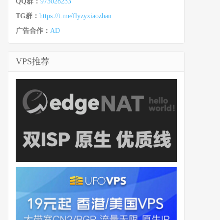
QQ群：
973028233
TG群：
https://t.me/flyzyxiaozhan
广告合作：
AD
VPS推荐