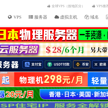
全球VPS（按地区分）
VPS推
VPS
服务器
虚拟主机
域名