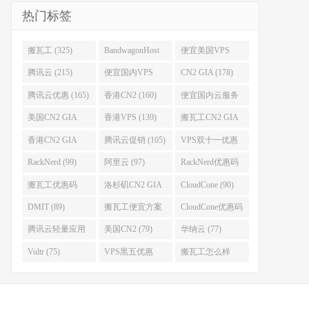
热门标签
搬瓦工 (325)
BandwagonHost
便宜美国VPS
(223)
(222)
腾讯云 (215)
便宜国内VPS
CN2 GIA (178)
(184)
腾讯云优惠 (165)
香港CN2 (160)
便宜国内云服务
器 (152)
美国CN2 GIA
香港VPS (139)
搬瓦工CN2 GIA
(141)
(118)
香港CN2 GIA
腾讯云促销 (105)
VPS双十一优惠
(111)
(102)
RackNerd (99)
阿里云 (97)
RackNerd优惠码
(93)
搬瓦工优惠码
洛杉矶CN2 GIA
CloudCone (90)
(92)
(92)
DMIT (89)
搬瓦工便宜方案
CloudCone优惠码
(86)
(82)
腾讯云轻量应用
美国CN2 (79)
华纳云 (77)
服务器 (82)
Vultr (75)
VPS黑五优惠
搬瓦工怎么样
(75)
(75)