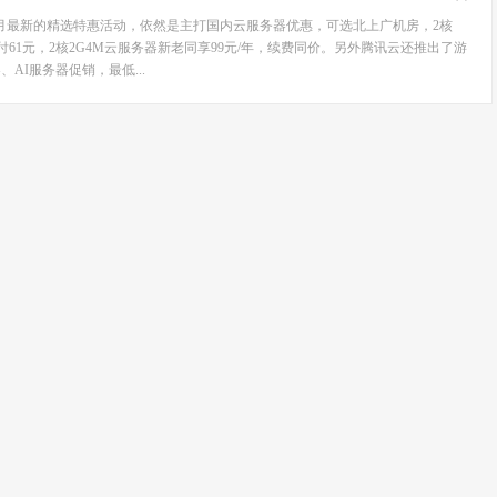
年4月最新的精选特惠活动，依然是主打国内云服务器优惠，可选北上广机房，2核
付61元，2核2G4M云服务器新老同享99元/年，续费同价。另外腾讯云还推出了游
、AI服务器促销，最低...