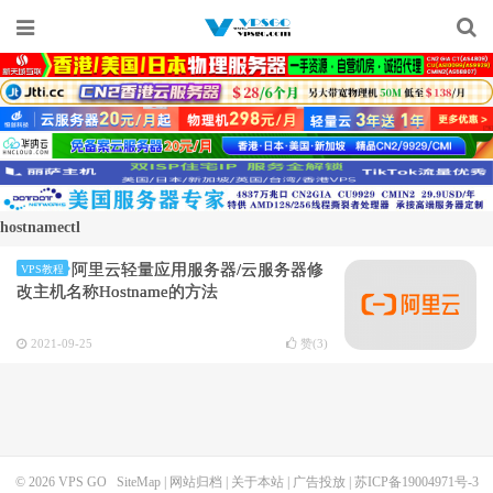
hostnamectl
阿里云轻量应用服务器/云服务器修
VPS教程
改主机名称Hostname的方法
2021-09-25
赞(
3
)
© 2026
VPS GO
SiteMap
|
网站归档
|
关于本站
|
广告投放
|
苏ICP备19004971号-3